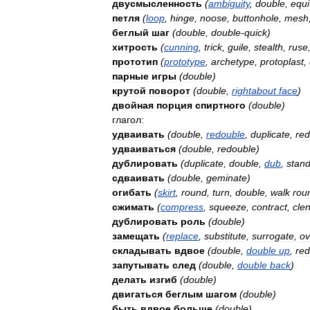
двусмысленность
(
ambiguity
,
double
,
equi
петля
(
loop
,
hinge
,
noose
,
buttonhole
,
mesh
беглый
шаг
(
double
,
double
-
quick
)
хитрость
(
cunning
,
trick
,
guile
,
stealth
,
ruse
прототип
(
prototype
,
archetype
,
protoplast
,
парные
игры
(
double
)
крутой
поворот
(
double
,
rightabout
face
)
двойная
порция
спиртного
(
double
)
глагол:
удваивать
(
double
,
redouble
,
duplicate
,
red
удваиваться
(
double
,
redouble
)
дублировать
(
duplicate
,
double
,
dub
,
stan
сдваивать
(
double
,
geminate
)
огибать
(
skirt
,
round
,
turn
,
double
,
walk
rou
сжимать
(
compress
,
squeeze
,
contract
,
cle
дублировать
роль
(
double
)
замещать
(
replace
,
substitute
,
surrogate
,
ov
складывать
вдвое
(
double
,
double
up
,
red
запутывать
след
(
double
,
double
back
)
делать
изгиб
(
double
)
двигаться
беглым
шагом
(
double
)
быть
вдвое
больше
(
double
)