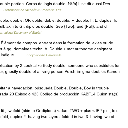
uble portion. Corps de logis double. f♛/b] Il se dit aussi Des
 …
Dictionnaire de l'Académie Française 1798
ble, double, OF. doble, duble, double, F. double, fr. L. duplus, fr.
ull; akin to Gr. diplo os double. See {Two}, and {Full}, and cf.
ernational Dictionary of English
ément de compos. entrant dans la formation de lexies ou de
et à qq. domaines techn. A. Double + mot autonome désignant
ble indique… …
Encyclopédie Universelle
lication by 2 Look alike Body double, someone who substitutes for
er, ghostly double of a living person Polish Enigma doubles Kamen
ltar a navegación, búsqueda Double, Double, Boy in trouble
rada 20 Episodio 423 Código de producción KABF14 Guionista(s)
it., twofold (akin to Gr diploos) < duo, TWO + plus < IE * plo , fold
fold; duplex 2. having two layers; folded in two 3. having two of