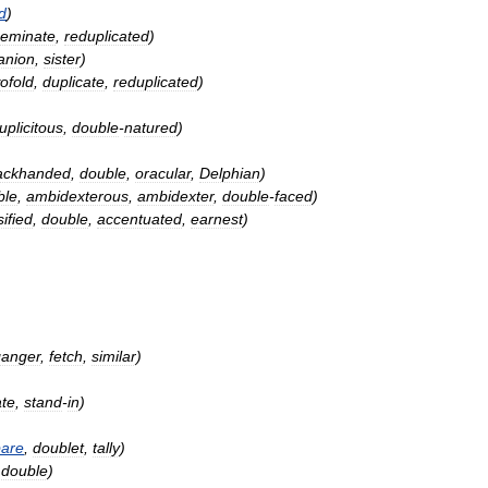
d
)
eminate
,
reduplicated
)
anion
,
sister
)
ofold
,
duplicate
,
reduplicated
)
uplicitous
,
double
-
natured
)
ackhanded
,
double
,
oracular
,
Delphian
)
ble
,
ambidexterous
,
ambidexter
,
double
-
faced
)
sified
,
double
,
accentuated
,
earnest
)
anger
,
fetch
,
similar
)
ate
,
stand
-
in
)
pare
,
doublet
,
tally
)
,
double
)