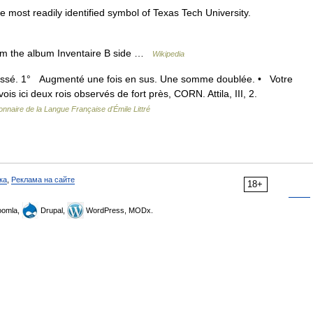
e most readily identified symbol of Texas Tech University.
om the album Inventaire B side …
Wikipedia
passé. 1° Augmenté une fois en sus. Une somme doublée. • Votre
is ici deux rois observés de fort près, CORN. Attila, III, 2.
ionnaire de la Langue Française d'Émile Littré
ка
,
Реклама на сайте
18+
omla,
Drupal,
WordPress, MODx.