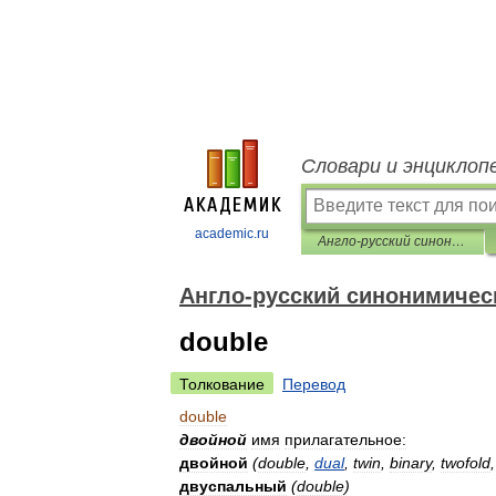
Словари и энциклоп
academic.ru
Англо-русский синонимический словарь
Англо-русский синонимичес
double
Толкование
Перевод
double
двойной
имя
прилагательное:
двойной
(
double
,
dual
,
twin
,
binary
,
twofold
двуспальный
(
double
)