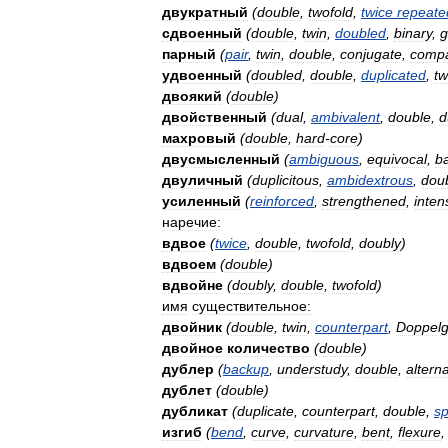
двукратный
(
double
,
twofold
,
twice
repeate
сдвоенный
(
double
,
twin
,
doubled
,
binary
,
g
парный
(
pair
,
twin
,
double
,
conjugate
,
comp
удвоенный
(
doubled
,
double
,
duplicated
,
tw
двоякий
(
double
)
двойственный
(
dual
,
ambivalent
,
double
,
d
махровый
(
double
,
hard
-
core
)
двусмысленный
(
ambiguous
,
equivocal
,
b
двуличный
(
duplicitous
,
ambidextrous
,
dou
усиленный
(
reinforced
,
strengthened
,
inten
наречие:
вдвое
(
twice
,
double
,
twofold
,
doubly
)
вдвоем
(
double
)
вдвойне
(
doubly
,
double
,
twofold
)
имя
существительное:
двойник
(
double
,
twin
,
counterpart
,
Doppelg
двойное
количество
(
double
)
дублер
(
backup
,
understudy
,
double
,
altern
дублет
(
double
)
дубликат
(
duplicate
,
counterpart
,
double
,
s
изгиб
(
bend
,
curve
,
curvature
,
bent
,
flexure