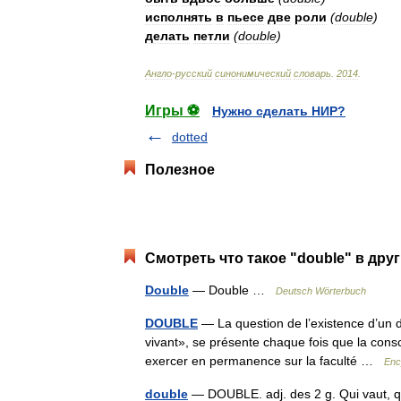
исполнять
в
пьесе
две
роли
(
double
)
делать
петли
(
double
)
Англо
-
русский
синонимический
словарь
.
2014
.
Игры ⚽
Нужно сделать НИР?
dotted
Полезное
Смотреть что такое "double" в дру
Double
— Double …
Deutsch Wörterbuch
DOUBLE
— La question de l’existence d’un d
vivant», se présente chaque fois que la consc
exercer en permanence sur la faculté …
Enc
double
— DOUBLE. adj. des 2 g. Qui vaut, qui