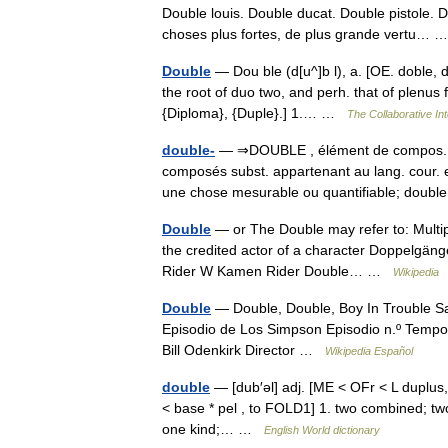
Double louis. Double ducat. Double pistole. Do
choses plus fortes, de plus grande vertu…
Double
— Dou ble (d[u^]b l), a. [OE. doble, du
the root of duo two, and perh. that of plenus f
{Diploma}, {Duple}.] 1.… …
The Collaborative Int
double-
— ⇒DOUBLE , élément de compos. Él
composés subst. appartenant au lang. cour. 
une chose mesurable ou quantifiable; dou
Double
— or The Double may refer to: Multip
the credited actor of a character Doppelgäng
Rider W Kamen Rider Double… …
Wikipedia
Double
— Double, Double, Boy In Trouble Sa
Episodio de Los Simpson Episodio n.º Tempo
Bill Odenkirk Director …
Wikipedia Español
double
— [dub′əl] adj. [ME < OFr < L duplus, l
< base * pel , to FOLD1] 1. two combined; two
one kind;… …
English World dictionary