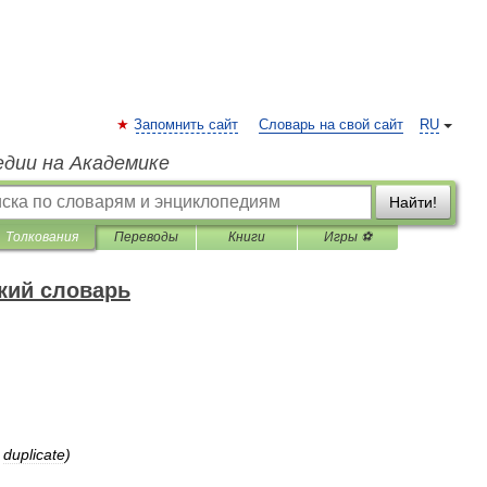
Запомнить сайт
Словарь на свой сайт
RU
едии на Академике
Найти!
Толкования
Переводы
Книги
Игры ⚽
кий словарь
,
duplicate
)