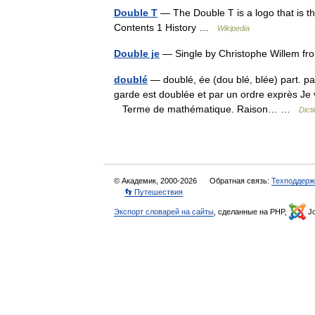
Double T
— The Double T is a logo that is th
Contents 1 History …
Wikipedia
Double je
— Single by Christophe Willem fr
doublé
— doublé, ée (dou blé, blée) part. 
garde est doublée et par un ordre exprès Je vo
Terme de mathématique. Raison… …
Dict
© Академик, 2000-2026
Обратная связь:
Техподдерж
👣 Путешествия
Экспорт словарей на сайты
, сделанные на PHP,
Jo