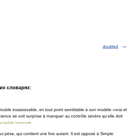
doubled
гих словарях:
ouble insaisissable, en tout point semblable à son modèle «vrai et
ience se voit surprise à manquer au contrôle sévère qu’elle doit
yclopédie Universelle
 pèse, qui contient une fois autant. Il est opposé à Simple.