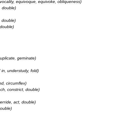
vocality
,
equivoque
,
equivoke
,
obliqueness
)
,
double
)
,
double
)
double
)
uplicate
,
geminate
)
d
in
,
understudy
,
fold
)
nd
,
circumflex
)
nch
,
constrict
,
double
)
erride
,
act
,
double
)
ouble
)